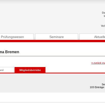
Da
Vol
Prüfungswesen
Seminare
Aktuell
ima Bremen
« zurück zu
and
Mitgliedsbetriebe
Se
103 Einträge