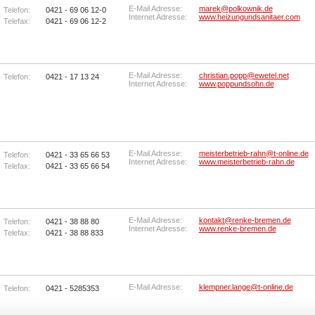
E-Mail Adresse:
marek@polkownik.de
Telefon:
0421 - 69 06 12-0
Internet Adresse:
www.heizungundsanitaer.com
Telefax:
0421 - 69 06 12-2
E-Mail Adresse:
christian.popp@ewetel.net
Telefon:
0421 - 17 13 24
Internet Adresse:
www.poppundsohn.de
E-Mail Adresse:
meisterbetrieb-rahn@t-online.de
Telefon:
0421 - 33 65 66 53
Internet Adresse:
www.meisterbetrieb-rahn.de
Telefax:
0421 - 33 65 66 54
E-Mail Adresse:
kontakt@renke-bremen.de
Telefon:
0421 - 38 88 80
Internet Adresse:
www.renke-bremen.de
Telefax:
0421 - 38 88 833
E-Mail Adresse:
klempner.lange@t-online.de
Telefon:
0421 - 5285353