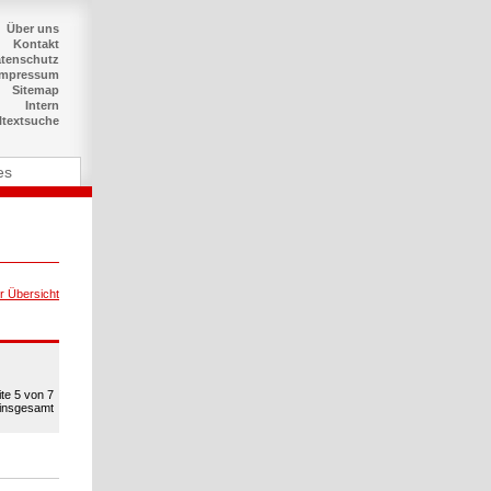
Über uns
Kontakt
tenschutz
Impressum
Sitemap
Intern
ltextsuche
es
r Übersicht
ite 5 von 7
 insgesamt