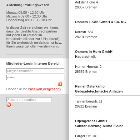
Auf der Höhe 4
Abteilung Prüfungswesen
28357 Bremen
Montag 09:00 - 12:30 Uhr
Mittwoch 09:00 - 12:30 Uhr
Donnerstag 09:00 - 12:30 Uhr
Osmers + Köß GmbH & Co. KG
In dieser Zeit versichern wir Ihnen,
dass der direkte Ansprechpartner
Kornstr. 587
auf jeden Fall (außer im
28201 Bremen
Krankheitsfall oder zur Urlaubszeit)
für Sie telefonisch erreichbar ist bzw.
Ihnen weitergeholfen werden kann.
Osmers in Horn GmbH
Haustechnik
Mitglieder-Login Interner Bereich
Horner Heerstr. 2
28359 Bremen
Reiner Osterkamp
Haben Sie Ihr
Passwort vergessen?
Gebäudetechnische Anlagen
Tannenbergstr. 11
28211 Bremen
Ötjengerdes GmbH
Sanitär-Heizung-Klima -Solar
Farger Str. 101