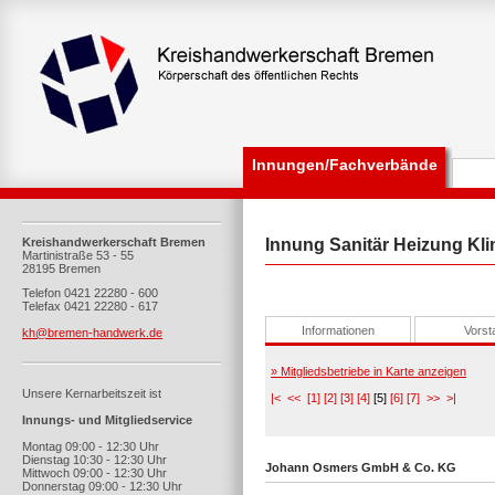
Innungen/Fachverbände
Kreishandwerkerschaft Bremen
Innung Sanitär Heizung Kl
Martinistraße 53 - 55
28195 Bremen
Telefon 0421 22280 - 600
Telefax 0421 22280 - 617
Informationen
Vorst
kh@bremen-handwerk.de
» Mitgliedsbetriebe in Karte anzeigen
Unsere Kernarbeitszeit ist
|<
<<
[1]
[2]
[3]
[4]
[5]
[6]
[7]
>>
>|
Innungs- und Mitgliedservice
Montag 09:00 - 12:30 Uhr
Dienstag 10:30 - 12:30 Uhr
Johann Osmers GmbH & Co. KG
Mittwoch 09:00 - 12:30 Uhr
Donnerstag 09:00 - 12:30 Uhr