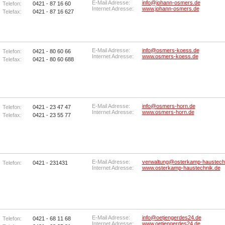
E-Mail Adresse:
info@johann-osmers.de
Telefon:
0421 - 87 16 60
Internet Adresse:
www.johann-osmers.de
Telefax:
0421 - 87 16 627
E-Mail Adresse:
info@osmers-koess.de
Telefon:
0421 - 80 60 66
Internet Adresse:
www.osmers-koess.de
Telefax:
0421 - 80 60 688
E-Mail Adresse:
info@osmers-horn.de
Telefon:
0421 - 23 47 47
Internet Adresse:
www.osmers-horn.de
Telefax:
0421 - 23 55 77
E-Mail Adresse:
verwaltung@osterkamp-haustech
Telefon:
0421 - 231431
Internet Adresse:
www.osterkamp-haustechnik.de
E-Mail Adresse:
info@oetjengerdes24.de
Telefon:
0421 - 68 11 68
Internet Adresse:
www.oetjengerdes24.de