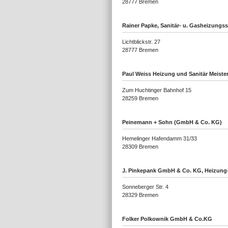
28777 Bremen
Rainer Papke, Sanitär- u. Gasheizungss
Lichtblickstr. 27
28777 Bremen
Paul Weiss Heizung und Sanitär Meist
Zum Huchtinger Bahnhof 15
28259 Bremen
Peinemann + Sohn (GmbH & Co. KG)
Hemelinger Hafendamm 31/33
28309 Bremen
J. Pinkepank GmbH & Co. KG, Heizung-S
Sonneberger Str. 4
28329 Bremen
Folker Polkownik GmbH & Co.KG