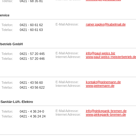
Telefax:
0421 - 68 35 81
ervice
E-Mail Adresse:
rainer.papke@kabelmail.de
Telefon:
0421 - 60 61 62
Telefax:
0421 - 60 61 63
erbetrieb GmbH
E-Mail Adresse:
info@paul-weiss.biz
Telefon:
0421 - 57 20 445
Internet Adresse:
www.paul-weiss-meisterbetrieb.d
Telefax:
0421 - 57 20 446
E-Mail Adresse:
kontakt@peinemann.de
Telefon:
0421 - 43 56 60
Internet Adresse:
www.peinemann.de
Telefax:
0421 - 43 56 622
anitär-Lüft.-Elektro
E-Mail Adresse:
info@pinkepank-bremen.de
Telefon:
0421 - 4 36 24-0
Internet Adresse:
www.pinkepank-bremen.de
Telefax:
0421 - 4 36 24 24