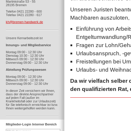
Martinistraße 53 - 55
28195 Bremen
Unseren Juristen beant
Telefon 0421 22280 - 600
Telefax 0421 22280 - 617
Machbaren auszuloten, 
kh@bremen-handwerk.de
Einführung von Arbei
Entgeltumwandlung/Ri
Unsere Kernarbeitszeit ist
Fragen zur Lohn/Geha
Innungs- und Mitgliedservice
Urlaubsanspruch, -g
Montag 09:00 - 12:30 Uhr
Dienstag 10:30 - 12:30 Uhr
Mittwoch 09:00 - 12:30 Uhr
Freistellungen bei Um
Donnerstag 09:00 - 12:30 Uhr
Urlaubs- und Weihnac
Abteilung Prüfungswesen
Montag 09:00 - 12:30 Uhr
Da wir vielfach selber 
Mittwoch 09:00 - 12:30 Uhr
Donnerstag 09:00 - 12:30 Uhr
den qualifizierten Rat
In dieser Zeit versichern wir Ihnen,
dass der direkte Ansprechpartner
auf jeden Fall (außer im
Krankheitsfall oder zur Urlaubszeit)
für Sie telefonisch erreichbar ist bzw.
Ihnen weitergeholfen werden kann.
Mitglieder-Login Interner Bereich