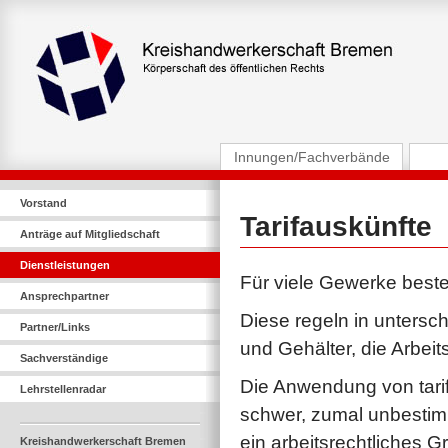
Innungen/Fachverbände
Vorstand
Tarifauskünfte
Anträge auf Mitgliedschaft
Dienstleistungen
Für viele Gewerke beste
Ansprechpartner
Diese regeln in untersc
Partner/Links
und Gehälter, die Arbei
Sachverständige
Die Anwendung von tarifl
Lehrstellenradar
schwer, zumal unbestim
ein arbeitsrechtliches G
Kreishandwerkerschaft Bremen