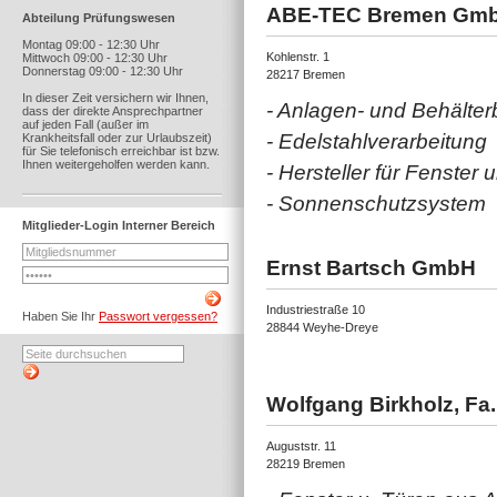
ABE-TEC Bremen Gm
Abteilung Prüfungswesen
Montag 09:00 - 12:30 Uhr
Kohlenstr. 1
Mittwoch 09:00 - 12:30 Uhr
Donnerstag 09:00 - 12:30 Uhr
28217 Bremen
In dieser Zeit versichern wir Ihnen,
- Anlagen- und Behälte
dass der direkte Ansprechpartner
auf jeden Fall (außer im
- Edelstahlverarbeitung
Krankheitsfall oder zur Urlaubszeit)
für Sie telefonisch erreichbar ist bzw.
Ihnen weitergeholfen werden kann.
- Hersteller für Fenster
- Sonnenschutzsystem
Mitglieder-Login Interner Bereich
Ernst Bartsch GmbH
Industriestraße 10
Haben Sie Ihr
Passwort vergessen?
28844 Weyhe-Dreye
Wolfgang Birkholz, F
Auguststr. 11
28219 Bremen