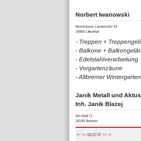
Norbert Iwanowski
Moorhauser Landstraße 41
28865 Lilienthal
- Treppen + Treppengel
- Balkone + Balkongelä
- Edelstahlverarbeitung
- Vorgartenzäune
- Altbremer Wintergarten
Janik Metall und Aktus
Inh. Janik Blazej
Am Wall 71
28195 Bremen
|<
<<
[1]
[2]
[3]
>>
>|